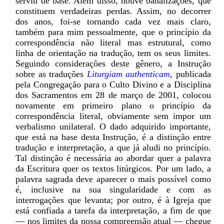
serviu de base. Além disso, houve banalizações, que
constituem verdadeiras perdas. Assim, no decorrer
dos anos, foi-se tornando cada vez mais claro,
também para mim pessoalmente, que o princípio da
correspondência não literal mas estrutural, como
linha de orientação na tradução, tem os seus limites.
Seguindo considerações deste gênero, a Instrução
sobre as traduções
Liturgiam authenticam
, publicada
pela Congregação para o Culto Divino e a Disciplina
dos Sacramentos em 28 de março de 2001, colocou
novamente em primeiro plano o princípio da
correspondência literal, obviamente sem impor um
verbalismo unilateral. O dado adquirido importante,
que está na base desta Instrução, é a distinção entre
tradução e interpretação, a que já aludi no princípio.
Tal distinção é necessária ao abordar quer a palavra
da Escritura quer os textos litúrgicos. Por um lado, a
palavra sagrada deve aparecer o mais possível como
é, inclusive na sua singularidade e com as
interrogações que levanta; por outro, é à Igreja que
está confiada a tarefa da interpretação, a fim de que
— nos limites da nossa compreensão atual — chegue