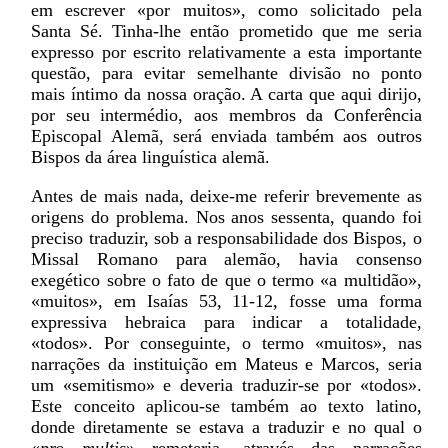
em escrever «por muitos», como solicitado pela
Santa Sé. Tinha-lhe então prometido que me seria
expresso por escrito relativamente a esta importante
questão, para evitar semelhante divisão no ponto
mais íntimo da nossa oração. A carta que aqui dirijo,
por seu intermédio, aos membros da Conferência
Episcopal Alemã, será enviada também aos outros
Bispos da área linguística alemã.
Antes de mais nada, deixe-me referir brevemente as
origens do problema. Nos anos sessenta, quando foi
preciso traduzir, sob a responsabilidade dos Bispos, o
Missal Romano para alemão, havia consenso
exegético sobre o fato de que o termo «a multidão»,
«muitos», em Isaías 53, 11-12, fosse uma forma
expressiva hebraica para indicar a totalidade,
«todos». Por conseguinte, o termo «muitos», nas
narrações da instituição em Mateus e Marcos, seria
um «semitismo» e deveria traduzir-se por «todos».
Este conceito aplicou-se também ao texto latino,
donde diretamente se estava a traduzir e no qual o
«
pro multis
» remeteria, através das narrações