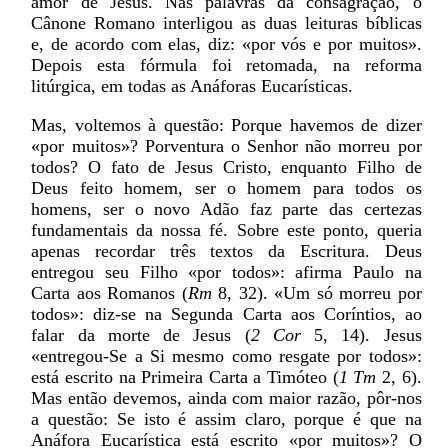
amor de Jesus. Nas palavras da consagração, o
Cânone Romano interligou as duas leituras bíblicas
e, de acordo com elas, diz: «por vós e por muitos».
Depois esta fórmula foi retomada, na reforma
litúrgica, em todas as Anáforas Eucarísticas.
Mas, voltemos à questão: Porque havemos de dizer
«por muitos»? Porventura o Senhor não morreu por
todos? O fato de Jesus Cristo, enquanto Filho de
Deus feito homem, ser o homem para todos os
homens, ser o novo Adão faz parte das certezas
fundamentais da nossa fé. Sobre este ponto, queria
apenas recordar três textos da Escritura. Deus
entregou seu Filho «por todos»: afirma Paulo na
Carta aos Romanos (
Rm
8, 32). «Um só morreu por
todos»: diz-se na Segunda Carta aos Coríntios, ao
falar da morte de Jesus (
2 Cor
5, 14). Jesus
«entregou-Se a Si mesmo como resgate por todos»:
está escrito na Primeira Carta a Timóteo (
1 Tm
2, 6).
Mas então devemos, ainda com maior razão, pôr-nos
a questão: Se isto é assim claro, porque é que na
Anáfora Eucarística está escrito «por muitos»? O