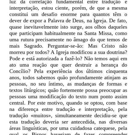
luz da correlação fundamental entre tradução e
interpretação, estou ciente, porém, de que a mesma
constitui um desafio enorme para quantos têm o
dever de expor a Palavra de Deus, na Igreja. De fato,
quase inevitavelmente isto surge, aos olhos daqueles
que participam habitualmente na Santa Missa, como
uma rutura precisamente no âmago do que temos de
mais Sagrado. Perguntar-se-ão: Mas Cristo não
morreu por todos? A Igreja modificou a sua doutrina?
Pode e está autorizada a fazê-lo? Não temos aqui em
ato uma reação que quer destruir a herança do
Concílio? Pela experiência dos últimos cinquenta
anos, todos sabemos quão profundamente atinjam as
pessoas, no seu íntimo, as mudanças de formas e
textos litúrgicos; quão fortemente possa preocupar as
pessoas uma modificação do texto num ponto assim
central. Por este motivo, quando se optou, com base
na diferença entre tradução e interpretação, pela
tradução «muitos», simultaneamente decidiu-se que
esta tradução deveria ser antecedida, nas diversas
áreas linguísticas, por uma cuidadosa catequese, pela
qual os Bispos haveriam de fazer compreender