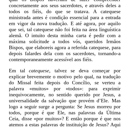
concretamente aos seus sacerdotes, e através deles a
todos os fiéis, do que se tratava. A catequese
ministrada antes é condição essencial para a entrada
em vigor da nova tradução. E até agora, por aquilo
que sei, tal catequese não foi feita na área linguística
alemã. O intuito desta minha carta é pedir com a
máxima solicitude a todos vós, queridos Irmãos
Bispos, que elaboreis agora a referida catequese, para
depois falardes dela com os sacerdotes, tornando-a
contemporaneamente acessível aos fiéis.
Em tal
catequese
, talvez se deva começar por
explicar brevemente o motivo pelo qual, na tradução
do Missal feita depois do Concílio, se verteu a
palavra «muitos» por «todos»: para exprimir
inequivocamente, no sentido querido por Jesus, a
universalidade da salvação que provém d’Ele. Mas
logo a seguir surge a pergunta: Se Jesus morreu por
todos, porque é que Ele, nas palavras da Última
Ceia, disse «por muitos»? E então porque é que nos
atemos a estas palavras de instituição de Jesus? Aqui