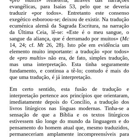
evangélicas, para Isaías 53, pelo que se deveria
traduzir «por todos». Entretanto este consenso
exegético esboroou-se; deixou de existir. Na tradução
ecuménica alemã da Sagrada Escritura, na narração
da Última Ceia, lê-se: «Este é o meu sangue, o
sangue da aliança, que é derramado por muitos» (
Mc
14, 24; cf.
Mt
26, 28). Isto põe em evidência um
elemento muito importante: a tradução «por todos»
de «
pro multis
» não era, de fato, simples tradução,
mas uma interpretação. Esta tinha seguramente
fundamento, e continua a tê-lo; contudo é mais do
que uma tradução, é já interpretação.
Em certo sentido, esta fusão de tradução e
interpretação pertence aos princípios que orientaram,
imediatamente depois do Concílio, a tradução dos
livros litúrgicos nas línguas modernas. Tinha-se a
sensação de que a Bíblia e os textos litúrgicos
estivessem tão longe do mundo da linguagem e do
pensamento do homem atual que, mesmo traduzidos,
permaneceriam amplamente incompreensíveis para