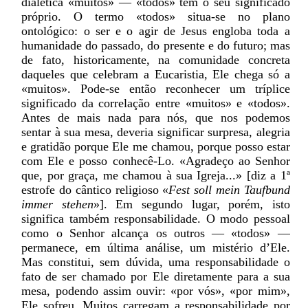
dialética «muitos» — «todos» tem o seu significado
próprio. O termo «todos» situa-se no plano
ontológico: o ser e o agir de Jesus engloba toda a
humanidade do passado, do presente e do futuro; mas
de fato, historicamente, na comunidade concreta
daqueles que celebram a Eucaristia, Ele chega só a
«muitos». Pode-se então reconhecer um tríplice
significado da correlação entre «muitos» e «todos».
Antes de mais nada para nós, que nos podemos
sentar à sua mesa, deveria significar surpresa, alegria
e gratidão porque Ele me chamou, porque posso estar
com Ele e posso conhecê-Lo. «Agradeço ao Senhor
que, por graça, me chamou à sua Igreja...» [diz a 1ª
estrofe do cântico religioso «
Fest soll mein Taufbund
immer stehen
»]. Em segundo lugar, porém, isto
significa também responsabilidade. O modo pessoal
como o Senhor alcança os outros — «todos» —
permanece, em última análise, um mistério d’Ele.
Mas constitui, sem dúvida, uma responsabilidade o
fato de ser chamado por Ele diretamente para a sua
mesa, podendo assim ouvir: «por vós», «por mim»,
Ele sofreu. Muitos carregam a responsabilidade por